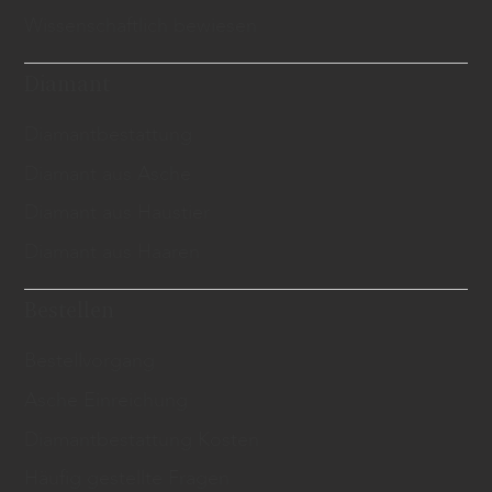
Wissenschaftlich bewiesen
Diamant
Diamantbestattung
Diamant aus Asche
Diamant aus Haustier
Diamant aus Haaren
Bestellen
Bestellvorgang
Asche Einreichung
Diamantbestattung Kosten
Häufig gestellte Fragen