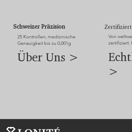
Schweizer Präzision
Zertifizie
Von weltwei
25 Kontrollen; medizinische
zertifiziert: 
Genauigkeit bis zu 0,001g
Echt
Über Uns >
>