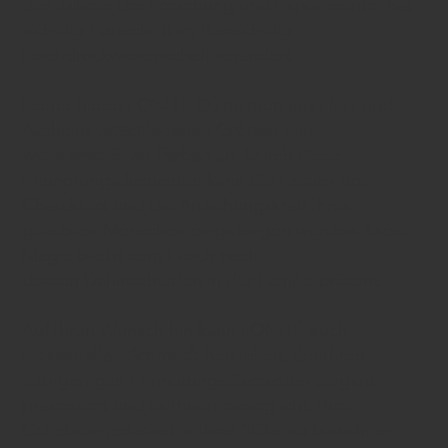
den Jahren der Forschung und Experimente, hat
sich der Fortschritt im Bereich der
Hochdruckwissenschaft verändert.
Heute bietet LONITÉ Diamanten aus Haar und
Asche in
verschiedenen Größen und
wunderschönen Farben
an. Durch diese
Erinnerungsdiamanten kann die Essenz des
Charakters und die Anziehungskraft Ihres
geliebten Menschen eingefangen werden. Diese
Magie bleibt somit auch nach
dessen Dahinscheiden in der Familie präsent.
Auf Ihren Wunsch hin kann LONITÉ auch
individuellen Schmuck
herstellen, der Ihren
einzigartigen Erinnerungsdiamanten elegant
präsentiert und es Ihnen ermöglicht, Ihre
Geliebten jederzeit in Ihrer Nähe zu bewahren.