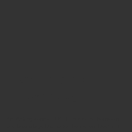
Forschung und
Entwicklung
Am Anfang konnte LONITÉ nur kleine bernstein-
und blaufarbige Diamanten herstellen. Doch mit