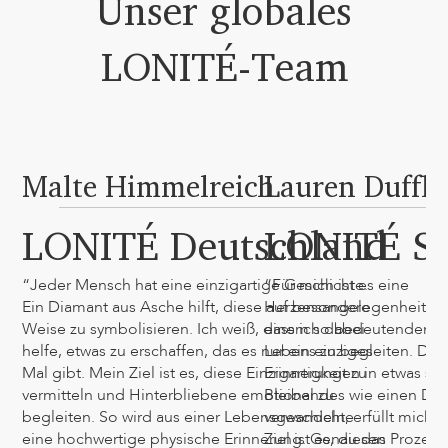
Unser globales
LONITÉ-Team
Malte Himmelreich
Lauren Duffla
LONITÉ Deutschland
LONITÉ S
“Jeder Mensch hat eine einzigartige Geschichte.
“Für mich ist es eine
Ein Diamant aus Asche hilft, diese auf besondere
Herzensangelegenheit, M
Weise zu symbolisieren. Ich weiß, dass ich dabei
einem so bedeutenden M
helfe, etwas zu erschaffen, das es nur ein einziges
Lebens zu begleiten. Die 
Mal gibt. Mein Ziel ist es, diese Einzigartigkeit zu
Erinnerungen in etwas so
vermitteln und Hinterbliebene emotional zu
Bleibendes wie einen Di
begleiten. So wird aus einer Lebensgeschichte
verwandeln, erfüllt mich m
eine hochwertige physische Erinnerung. Genau das
Ziel ist es, diesen Prozess