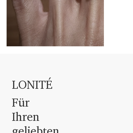
„Der Ring hat meine Erwartungen übertroffen und ich war üb
Schönheit. Mir gefiel das einzigartige Design, das ich ausge
einzigartig wie Ginger.“
LONITÉ
Für
— Danielia Bender aus den USA
Ihren
geliebten