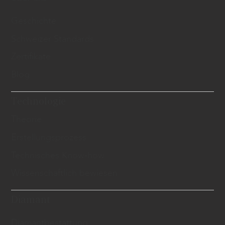
Geschichte
Schweizer Standards
Zertifikate
Blog
Technologie
Theorie
Erstellungsprozess
Technisches Know-how
Wissenschaftlich bewiesen
Diamant
Diamantbestattung