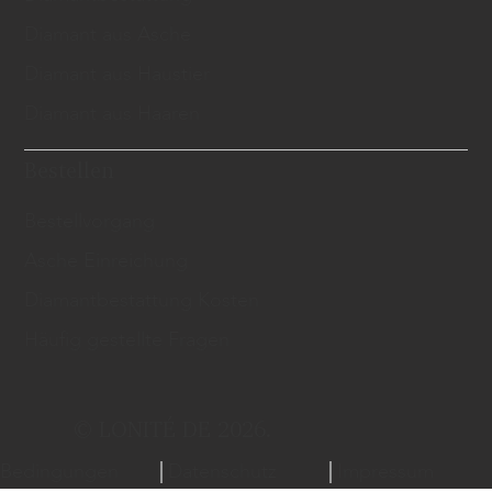
Diamant aus Asche
Diamant aus Haustier
Diamant aus Haaren
Bestellen
Bestellvorgang
Asche Einreichung
Diamantbestattung Kosten
Häufig gestellte Fragen
© LONITÉ DE 2026.
Bedingungen
Datenschutz
Impressum