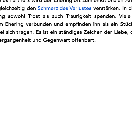
nes Partners wird der Ehering oft zum emotionalen Anke
leichzeitig den 
Schmerz des Verlustes
 verstärken. In 
g sowohl Trost als auch Traurigkeit spenden. Viele 
em Ehering verbunden und empfinden ihn als ein Stück
i sich tragen. Es ist ein ständiges Zeichen der Liebe, 
Vergangenheit und Gegenwart offenbart.