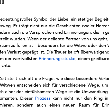
n
nen bewertet.
bedeutungsvolles Symbol der Liebe, ein stetiger Beglei
eg. Er trägt nicht nur die Geschichten zweier Herzen,
ndern auch die Versprechen und Erinnerungen, die in gu
teilt wurden. Wenn der geliebte Partner von uns geht, 
 kaum zu füllen ist – besonders für die Witwe oder den 
en Verlust geprägt ist. Die Trauer ist oft überwältigen
em der wertvollsten 
Erinnerungsstücke
, einem greifbar
ichte.
eit stellt sich oft die Frage, wie diese besondere Ver
 Witwen entscheiden sich für verschiedene Wege, um 
ch einer der einfühlsamsten Wege ist die Umwandlung d
iamanten. Dieser 
Prozess
 kann nicht nur den Ring in 
mieren, sondern auch einen neuen Raum für Erin