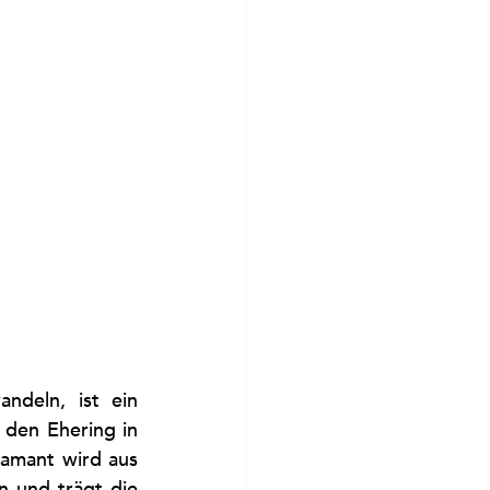
deln, ist ein 
 den Ehering in 
amant wird aus 
 und trägt die 