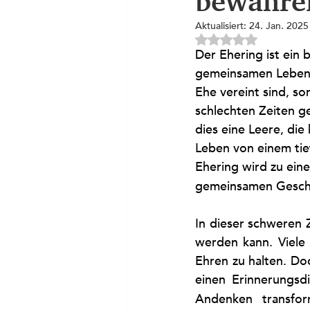
bewahre
Aktualisiert:
24. Jan. 2025
Mit NaN von 5 Ster
Der Ehering ist ein 
gemeinsamen Lebensw
Ehe vereint sind, so
schlechten Zeiten ge
dies eine Leere, die
Leben von einem tief
Ehering wird zu ein
gemeinsamen Gesch
In dieser schweren Z
werden kann. Viele
Ehren zu halten. Do
einen Erinnerungsd
Andenken transfor