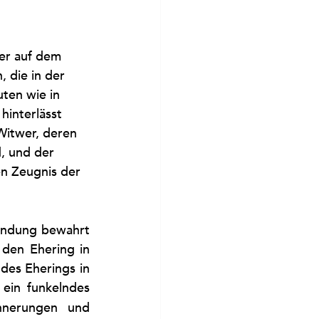
ter auf dem 
 die in der 
ten wie in 
hinterlässt 
Witwer, deren 
d, und der 
en Zeugnis der 
bindung bewahrt 
den Ehering in 
es Eherings in 
ein funkelndes 
nerungen und 