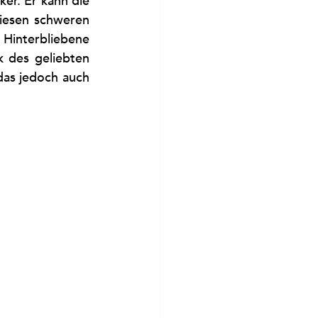
r. Er kann die 
diesen schweren 
Hinterbliebene 
 des geliebten 
das jedoch auch 