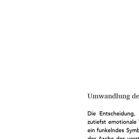
Umwandlung des
Die Entscheidung, 
zutiefst emotionale 
ein funkelndes Symb
der Asche des vers