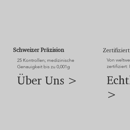
Schweizer Präzision
Zertifizie
Von weltwei
25 Kontrollen; medizinische
zertifiziert: 
Genauigkeit bis zu 0,001g
Echt
Über Uns >
>