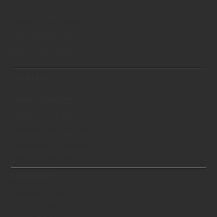
Erstellungsprozess
Technisches Know-how
Wissenschaftlich bewiesen
Diamant
Diamantbestattung
Diamant aus Asche
Diamant aus Haustier
Diamant aus Haaren
Bestellen
Bestellvorgang
Asche Einreichung