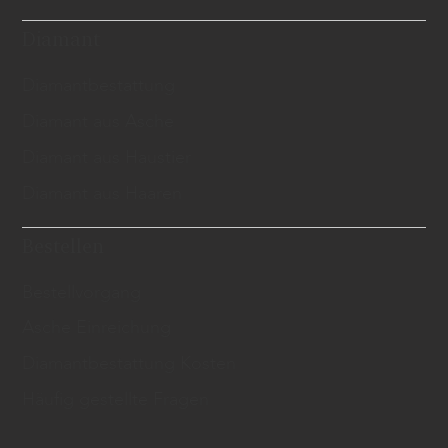
Diamant
Diamantbestattung
Diamant aus Asche
Diamant aus Haustier
Diamant aus Haaren
Bestellen
Bestellvorgang
Asche Einreichung
Diamantbestattung Kosten
Häufig gestellte Fragen