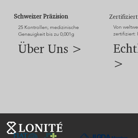
Schweizer Präzision
Zertifizie
Von weltwei
25 Kontrollen; medizinische
zertifiziert: 
Genauigkeit bis zu 0,001g
Echt
Über Uns >
>