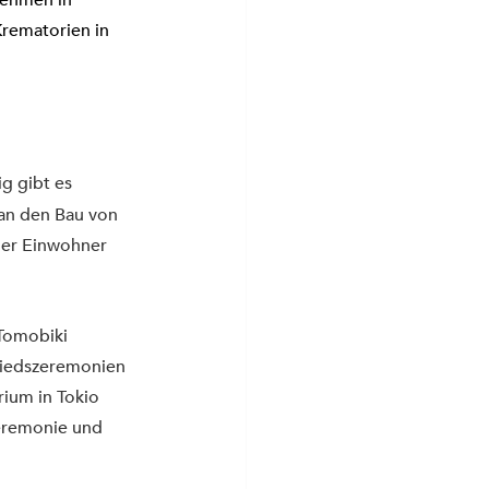
nehmen in 
Krematorien in 
g gibt es 
n den Bau von 
der Einwohner 
Tomobiki 
hiedszeremonien 
ium in Tokio 
eremonie und 