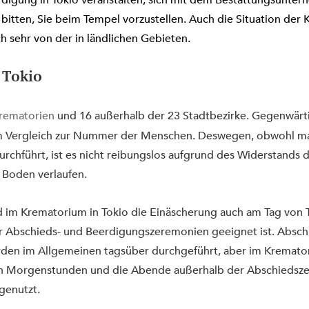
rdigung in Tokio veranstalten, sich mit dem Bestattungsunter
 bitten, Sie beim Tempel vorzustellen. Auch die Situation der 
ch sehr von der in ländlichen Gebieten.
 Tokio
rematorien
 und 16 außerhalb der 23 Stadtbezirke. Gegenwärti
m Vergleich zur Nummer der Menschen. Deswegen, obwohl ma
urchführt, ist es nicht reibungslos aufgrund des Widerstands 
 Boden verlaufen.
 im Krematorium in Tokio die Einäscherung auch am Tag von 
für Abschieds- und Beerdigungszeremonien geeignet ist. Absc
en im Allgemeinen tagsüber durchgeführt, aber im Kremator
en Morgenstunden und die Abende außerhalb der Abschiedsz
genutzt.