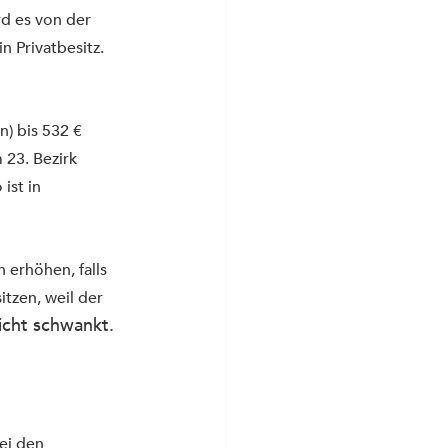
d es von der 
 Privatbesitz. 
n) bis 532 € 
 23. Bezirk 
ist in 
erhöhen, falls 
tzen, weil der 
icht schwankt.
ei den 