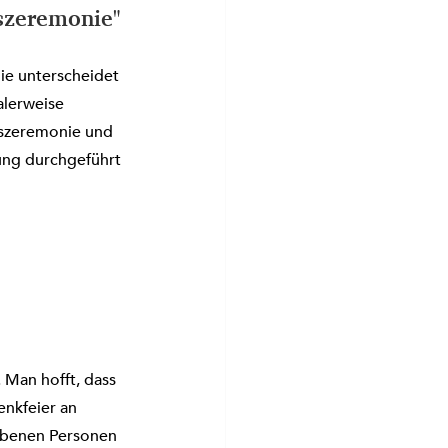
szeremonie"
ie unterscheidet 
lerweise 
szeremonie und 
ung durchgeführt 
Man hofft, dass 
nkfeier an 
rbenen Personen 