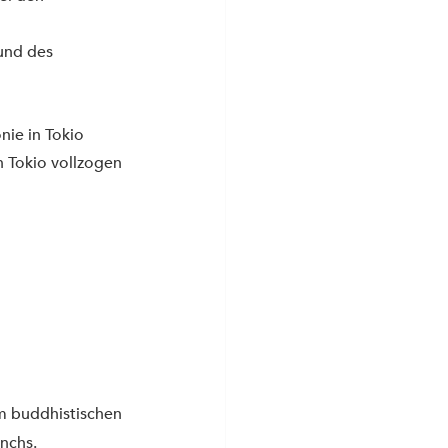
und des 
ie in Tokio 
 Tokio vollzogen 
m buddhistischen 
nchs.