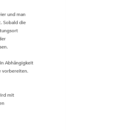
ier und man 
. Sobald die 
tungsort 
der 
sen.
 in Abhängigkeit 
 vorbereiten.
rd mit 
en 