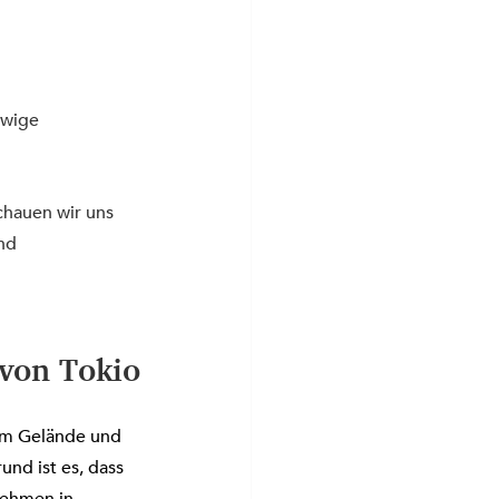
ewige 
hauen wir uns 
nd 
von Tokio
em Gelände und 
nd ist es, dass 