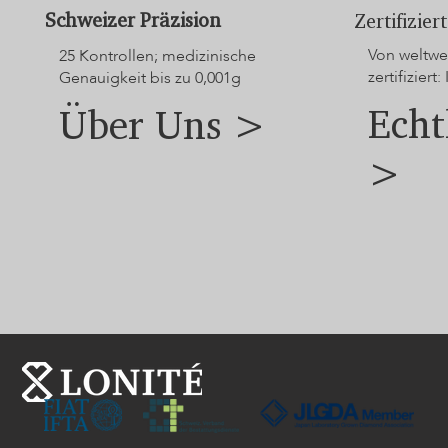
Schweizer Präzision
Zertifizie
Von weltwei
25 Kontrollen; medizinische
zertifiziert: 
Genauigkeit bis zu 0,001g
Echt
Über Uns >
>