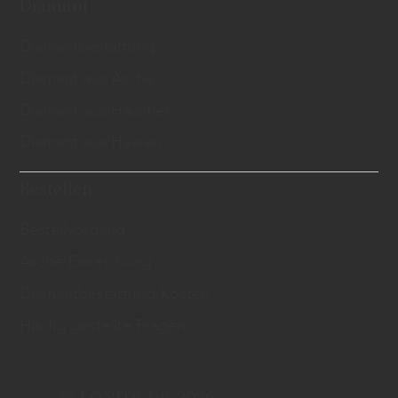
Diamant
Diamantbestattung
Diamant aus Asche
Diamant aus Haustier
Diamant aus Haaren
Bestellen
Bestellvorgang
Asche Einreichung
Diamantbestattung Kosten
Häufig gestellte Fragen
© LONITÉ DE 2026.