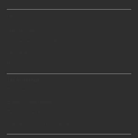
Über uns
Geschichte
Schweizer Standards
Zertifikate
Blog
Technologie
Theorie
Erstellungsprozess
Technisches Know-how
Wissenschaftlich bewiesen