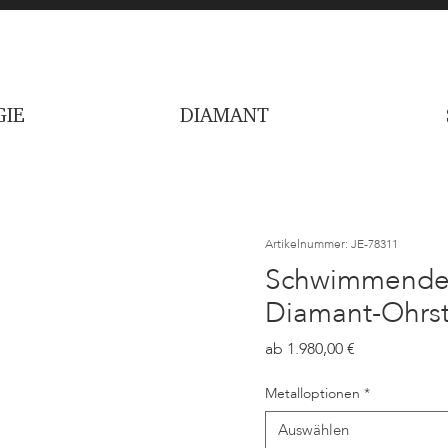
IE
DIAMANT
Artikelnummer: JE-78311
Schwimmender H
Diamant-Ohrst
Preis
1.980,00
Metalloptionen
*
Auswählen