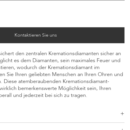
Kontaktieren Sie uns
sichert den zentralen Kremationsdiamanten sicher an
glicht es dem Diamanten, sein maximales Feuer und
entieren, wodurch der Kremationsdiamant im
gen Sie Ihren geliebten Menschen an Ihren Ohren und
en. Diese atemberaubenden Kremationsdiamant-
irklich bemerkenswerte Möglichkeit sein, Ihren
rall und jederzeit bei sich zu tragen.
Smaragd, Radiant, Asscher, Prinzess, Herz, Oval, Tropfen, Kissen