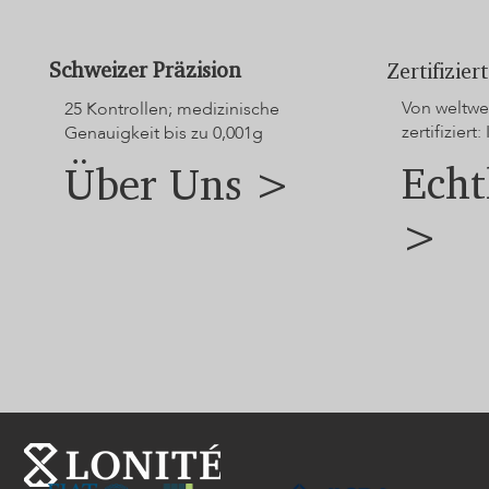
Schweizer Präzision
Zertifizie
Von weltwei
25 Kontrollen; medizinische
zertifiziert: 
Genauigkeit bis zu 0,001g
Echt
Über Uns >
>