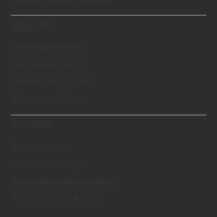
Diamant
Diamantbestattung
Diamant aus Asche
Diamant aus Haustier
Diamant aus Haaren
Bestellen
Bestellvorgang
Asche Einreichung
Diamantbestattung Kosten
Häufig gestellte Fragen