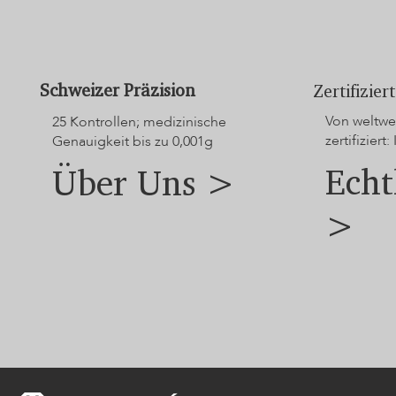
Schweizer Präzision
Zertifizie
Von weltwei
25 Kontrollen; medizinische
zertifiziert: 
Genauigkeit bis zu 0,001g
Echt
Über Uns >
>