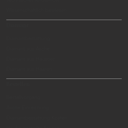
Technisches Know-how
Wissenschaftlich bewiesen
Diamant
Diamantbestattung
Diamant aus Asche
Diamant aus Haustier
Diamant aus Haaren
Bestellen
Bestellvorgang
Asche Einreichung
Diamantbestattung Kosten