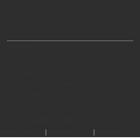
Diamant aus Asche
Diamant aus Haustier
Diamant aus Haaren
Bestellen
Bestellvorgang
Asche Einreichung
Diamantbestattung Kosten
Häufig gestellte Fragen
© LONITÉ DE 2026.
Bedingungen
Datenschutz
Impressum