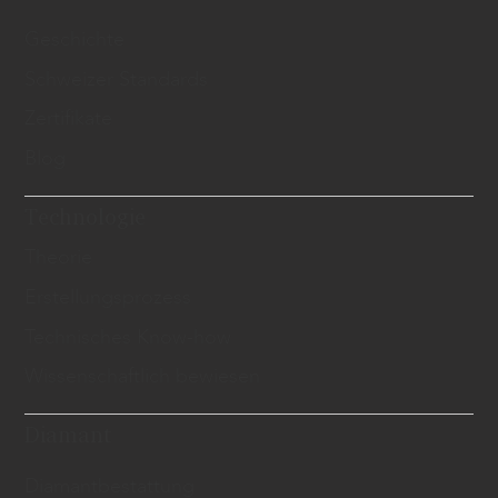
Geschichte
Schweizer Standards
Zertifikate
Blog
Technologie
Theorie
Erstellungsprozess
Technisches Know-how
Wissenschaftlich bewiesen
Diamant
Diamantbestattung