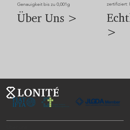
zertifiziert: 
Genauigkeit bis zu 0,001g
Echt
Über Uns >
>
Über uns