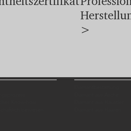
htheitszertifikat
Profession
Herstellu
>
logie
Diamant
Diamantbestattung
ungsprozess
Diamant aus Asche
sches Know-how
Diamant aus Haustier
chaftlich bewiesen
Diamant aus Haaren