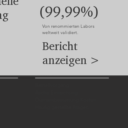
elle
(99,99%)
ng
Von renommierten Labors
weltweit validiert.
Bericht
anzeigen >
Bestellen
Bestellvorgang
Asche Einreichung
Diamantbestattung Kosten
Häufig gestellte Fragen