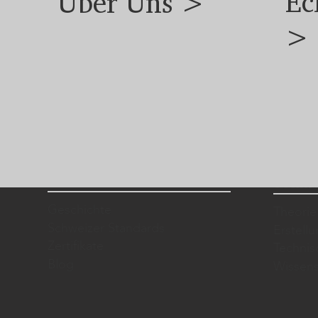
Ec
Über Uns >
>
Über uns
Techno
Geschichte
Theorie
Schweizer Standards
Erstell
Zertifikate
Techni
Blog
Wissens