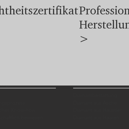
htheitszertifikat
Profession
Herstellu
>
logie
Diamant
Diamantbestattung
ungsprozess
Diamant aus Asche
sches Know-how
Diamant aus Haustier
chaftlich bewiesen
Diamant aus Haaren