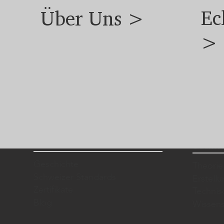
Ec
Über Uns >
>
Über uns
Techno
Geschichte
Theorie
Schweizer Standards
Erstell
Zertifikate
Techni
Blog
Wissens