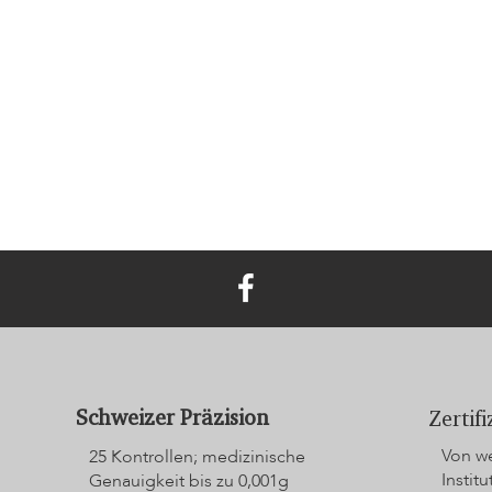
Schweizer Präzision
Zertif
Von we
25 Kontrollen; medizinische
Institu
Genauigkeit bis zu 0,001g