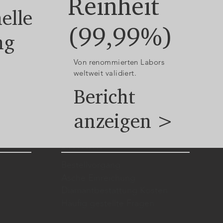
Reinheit
elle
(99,99%)
ng
Von renommierten Labors
weltweit validiert.
Bericht
anzeigen >
Bestellen
Bestellvorgang
Asche Einreichung
Diamantbestattung Kosten
Häufig gestellte Fragen