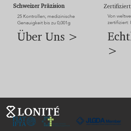
Schweizer Präzision
Zertifizie
Von weltwei
25 Kontrollen; medizinische
zertifiziert: 
Genauigkeit bis zu 0,001g
Echt
Über Uns >
>