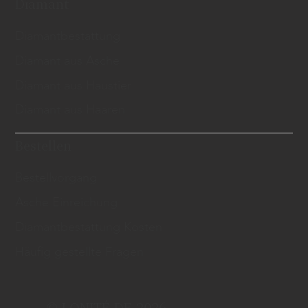
Diamant
Diamantbestattung
Diamant aus Asche
Diamant aus Haustier
Diamant aus Haaren
Bestellen
Bestellvorgang
Asche Einreichung
Diamantbestattung Kosten
Häufig gestellte Fragen
© LONITÉ DE 2026.