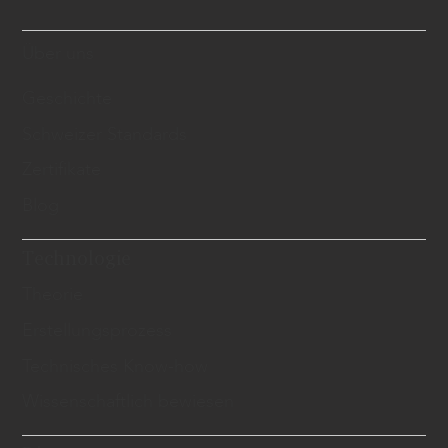
Über uns
Geschichte
Schweizer Standards
Zertifikate
Blog
Technologie
Theorie
Erstellungsprozess
Technisches Know-how
Wissenschaftlich bewiesen