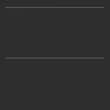
Diamant
Diamantbestattung
Diamant aus Asche
Diamant aus Haustier
Diamant aus Haaren
Bestellen
Bestellvorgang
Asche Einreichung
Diamantbestattung Kosten
Häufig gestellte Fragen