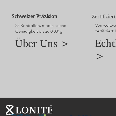
Schweizer Präzision
Zertifizie
Von weltwei
25 Kontrollen; medizinische
zertifiziert: 
Genauigkeit bis zu 0,001g
Echt
Über Uns >
>